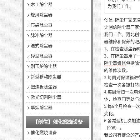
木工除尘器
为我们工作。
旋风除尘器
创信_除尘厂家来
布袋除尘器
让创信除尘器厂家
我们工作。河北创
脉冲除尘器
器维修和保养的吧
湿式除尘器
1、在检查除尘器
异型除尘器
2、在除尘器用了
除尘器维修
包括除
刚玉炉除尘器
的维修次数。
新型移动除尘器
3.每周对保温箱
检查一次各振打转
塑烧板除尘器
4.每周清扫一次
激光切割除尘器
体、检查门等处与
5.每6个月检查
旱烟除尘器
变化。
6.各减速机_次
【创信】催化燃烧设备
（90#）。
催化燃烧设备
我公司有健全的产