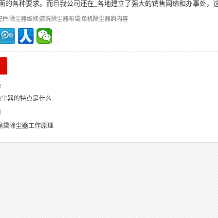
面的各种要求。而且我公司还在_各地建立了强大的销售网络和办事处，
配件
|
除尘器维修
|
清洗除尘器布袋
|
单机除尘器
的内容
类
除尘器的特点是什么
用
扁袋除尘器工作原理