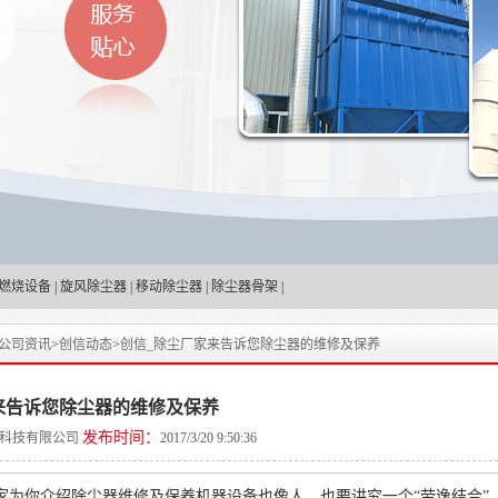
燃烧设备
|
旋风除尘器
|
移动除尘器
|
除尘器骨架
|
公司资讯
>
创信动态
>
创信_除尘厂家来告诉您除尘器的维修及保养
来告诉您除尘器的维修及保养
发布时间：
科技有限公司
2017/3/20 9:50:36
家为你介绍除尘器维修及保养机器设备也像人，也要讲究一个“劳逸结合”