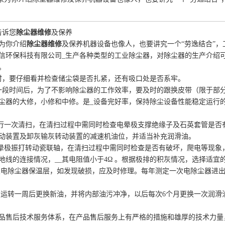
告诉您
除尘器维修
及保养
为你介绍
除尘器维修
及保养机器设备也像人，也要讲究一个“劳逸结合”，
信环保科技有限公司_生产各种类型的工业除尘器，对除尘器的生产介绍可
。
时，要仔细看并检查储尘袋是否扎紧，还有吸口处是否系牢。
一段时间后，为了不影响除尘器的工作效率，要及时的跟换皮带（限于部
尘器的大修，小修和中修。是_设备完好率，保持除尘设备性能稳定运行
进行一次清扫，在清扫过程中需同时检查电晕极支撑绝缘子及石英套管是
动装置及卸灰输灰转动装置的减速机油位，并适当补充润滑油。
电晕极振打转动瓷联轴，在清扫过程中需同时检查是否有破坏，爬电等现
地线的连接情况，__其电阻值小于4Ω 。根据极排的积灰情况，选择适宜
一次电除尘器保温层，如发现破损，应及时修理。每年测定一次电除尘器进
加油运转一周后更换新油，并将内部油污冲净，以后每次6个月更换一次润滑
品售后技术服务体系，在产品售后服务上有严格的措施和雄厚的技术力量，