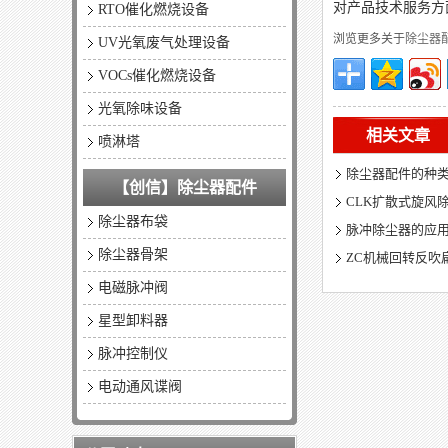
对产品技术服务方
RTO催化燃烧设备
浏览更多关于
除尘器
UV光氧废气处理设备
VOCs催化燃烧设备
光氧除味设备
相关文章
喷淋塔
除尘器配件的种
【创信】除尘器配件
CLK扩散式旋风
除尘器布袋
脉冲除尘器的应
除尘器骨架
ZC机械回转反吹
电磁脉冲阀
星型卸料器
脉冲控制仪
电动通风谍阀