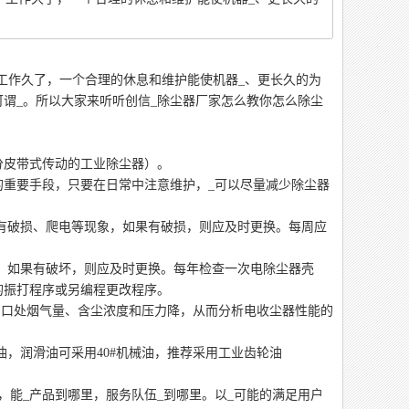
工作久了，一个合理的休息和维护能使机器_、更长久的为
谓_。所以大家来听听创信_除尘器厂家怎么教你怎么除尘
分皮带式传动的工业除尘器）。
的重要手段，只要在日常中注意维护，_可以尽量减少除尘器
否有破损、爬电等现象，如果有破损，则应及时更换。每周应
象，如果有破坏，则应及时更换。每年检查一次电除尘器壳
的振打程序或另编程更改程序。
出口处烟气量、含尘浓度和压力降，从而分析电收尘器性能的
油，润滑油可采用40#机械油，推荐采用工业齿轮油
能_产品到哪里，服务队伍_到哪里。以_可能的满足用户