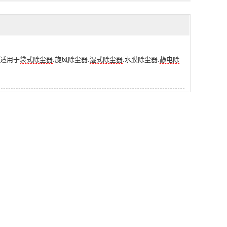
件适用于
袋式除尘器
.旋风除尘器.
湿式除尘器
.水膜除尘器.
静电除