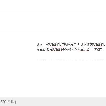
创信厂家
除尘器配件
的应用原理 创信优质
除尘器
配
除尘器.
静电除尘器
等各种环保
除尘设备
上的配件.
器配件价格
|